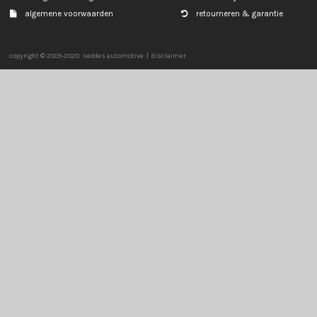
SMART
SSANGYONG
SUBARU
SUZUKI
TOYOTA
VOLKSWAGEN