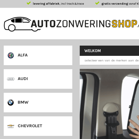
levering af fabriek
, incl track&trace
gratis 
WELKOM
ALFA
selecteer een van 
AUDI
BMW